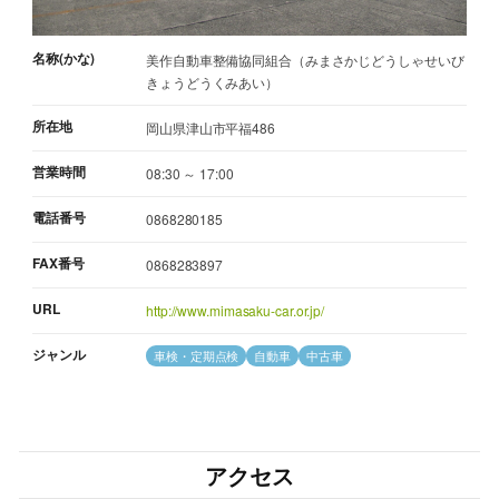
名称(かな)
美作自動車整備協同組合（みまさかじどうしゃせいび
きょうどうくみあい）
所在地
岡山県津山市平福486
営業時間
08:30 ～ 17:00
電話番号
0868280185
FAX番号
0868283897
URL
http://www.mimasaku-car.or.jp/
ジャンル
車検・定期点検
自動車
中古車
アクセス